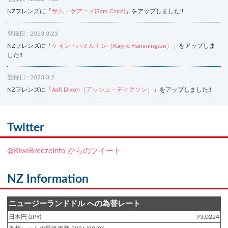
NZフレンズに「
サム・ケアード(Sam Caird)
」をアップしました!!
登録日 : 2023.3.23
NZフレンズに「
ケイン・ハミルトン（Kayne Hammington）
」をアップしま
した!!
登録日 : 2023.3.2
NZフレンズに「
Ash Dixon（アッシュ・ディクソン）
」をアップしました!!
登録日 : 2021.7.7
NZフレンズに「
Ben Smith（ベン・スミス）
」をアップしました!!
Twitter
登録日 : 2019.4.10
@KiwiBreezeInfo からのツイート
NZクッキングに「
生キャラメルみたい！マヌカバターさつま芋
」をアップし
ました!!
NZ Information
登録日 : 2019.2.28
NZクッキングに「
ニュージーランド産キウイの酢の物
」をアップしました!!
ニュージーランドドル への為替レート
日本円 (JPY)
93.0224
登録日 : 2019.2.4