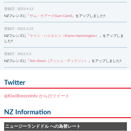
登録日 : 2023.4.13
NZフレンズに「
サム・ケアード(Sam Caird)
」をアップしました!!
登録日 : 2023.3.23
NZフレンズに「
ケイン・ハミルトン（Kayne Hammington）
」をアップしま
した!!
登録日 : 2023.3.2
NZフレンズに「
Ash Dixon（アッシュ・ディクソン）
」をアップしました!!
登録日 : 2021.7.7
NZフレンズに「
Ben Smith（ベン・スミス）
」をアップしました!!
Twitter
登録日 : 2019.4.10
@KiwiBreezeInfo からのツイート
NZクッキングに「
生キャラメルみたい！マヌカバターさつま芋
」をアップし
ました!!
NZ Information
登録日 : 2019.2.28
NZクッキングに「
ニュージーランド産キウイの酢の物
」をアップしました!!
ニュージーランドドル への為替レート