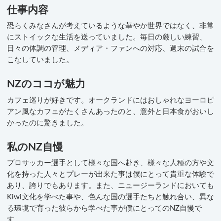
仕事内容
恐らくみなさんが考えているような華やか世界ではなく、非常
にストイックな生活を送っていました。毎日の厳しい練習、
日々の体調の管理、メディア・ファンへの対応、週末の試合を
こなしていました。
NZのココが魅力
カフェ巡りが好きです。オークランドにはおしゃれなヨーロピ
アン風なカフェがたくさんあったのと、意外と日本食がおいし
かったのに驚きました。
私のNZ自慢
プロサッカー選手として様々な国へ赴き、様々な人種の方や文
化を持った人々とプレーが出来た事は僕にとって貴重な体験で
あり、誇りでもあります。また、ニュージーランドにおいても
Kiwi文化を学べた事や、色んな国の選手たちと触れ合い、異な
る環境で育った彼らから学べた事が僕にとってのNZ自慢で
す。