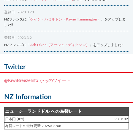
登録日 : 2023.3.23
NZフレンズに「
ケイン・ハミルトン（Kayne Hammington）
」をアップしま
した!!
登録日 : 2023.3.2
NZフレンズに「
Ash Dixon（アッシュ・ディクソン）
」をアップしました!!
登録日 : 2021.7.7
NZフレンズに「
Ben Smith（ベン・スミス）
」をアップしました!!
Twitter
登録日 : 2019.4.10
@KiwiBreezeInfo からのツイート
NZクッキングに「
生キャラメルみたい！マヌカバターさつま芋
」をアップし
ました!!
NZ Information
登録日 : 2019.2.28
NZクッキングに「
ニュージーランド産キウイの酢の物
」をアップしました!!
ニュージーランドドル への為替レート
日本円 (JPY)
93.0102
登録日 : 2019.2.4
為替レートの最終更新 2026/08/08
NZクッキングに「
NZ産玉ねぎとキヌアの食べるスープ
」をアップしました!!