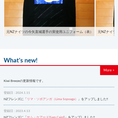
元NZナイツの今矢直城選手の実使用ユニフォーム（表）
元NZナイツ
What's new!
More >
Kiwi Breezeの更新情報です。
登録日 : 2024.1.11
NZフレンズに「
リマ・ソポアンガ（Lima Sopoaga）
」をアップしました!!
登録日 : 2023.4.13
NZフレンズに「
サム・ケアード(Sam Caird)
」をアップしました!!