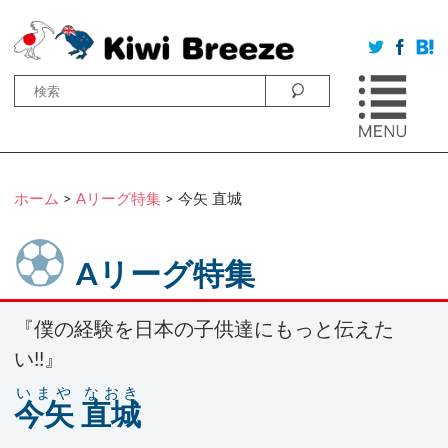
ホーム
>
Aリーグ特集
> 今矢 直城
Aリーグ特集
『僕の経験を日本の子供達にもっと伝えた
い!!』
いまや なおき
今矢 直城