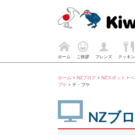
ホーム
ご挨拶
フレンズ
クッキン
ホーム
>
NZブログ
>
NZスポット
>
ベ
プケ
> テ・プケ
NZブ