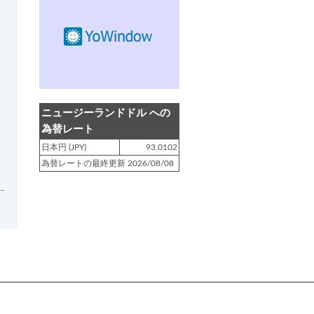
登録日 : 2019.4.10
NZクッキングに「
生キャラメルみ
たい！マヌカバターさつま芋
」を
アップしました!!
登録日 : 2019.2.28
NZクッキングに「
ニュージーラン
ニュージーランドドル への
ド産キウイの酢の物
」をアップし
為替レート
ました!!
日本円 (JPY)
93.0102
為替レートの最終更新 2026/08/08
登録日 : 2019.2.4
NZクッキングに「
NZ産玉ねぎと
キヌアの食べるスープ
」をアップ
しました!!
登録日 : 2018.11.28
NZクッキングに「
ニュージーラン
ド産パプリカのキヌアサラダ
」を
アップしました!!