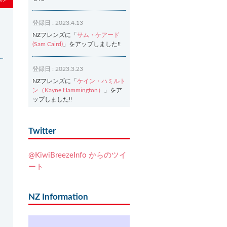
登録日 : 2023.4.13
NZフレンズに「
サム・ケアード
(Sam Caird)
」をアップしました!!
登録日 : 2023.3.23
NZフレンズに「
ケイン・ハミルト
ン（Kayne Hammington）
」をア
ップしました!!
登録日 : 2023.3.2
Twitter
NZフレンズに「
Ash Dixon（アッ
シュ・ディクソン）
」をアップし
@KiwiBreezeInfo からのツイ
ました!!
ート
登録日 : 2021.7.7
NZフレンズに「
Ben Smith（ベ
NZ Information
ン・スミス）
」をアップしまし
た!!