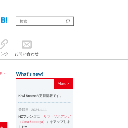
リンク
お問い合わせ
テ・
What's new!
More >
Kiwi Breezeの更新情報です。
登録日 : 2024.1.11
NZフレンズに「
リマ・ソポアンガ
（Lima Sopoaga）
」をアップしま
した!!
み