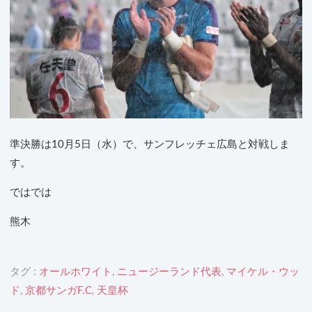
準決勝は10月5日（水）で、サンフレッチェ広島と対戦しま
す。
ではでは
熊木
タグ :
オールホワイト
,
ニュージーランド代表
,
マイケル・ウッ
ド
,
京都サンガF.C
,
天皇杯