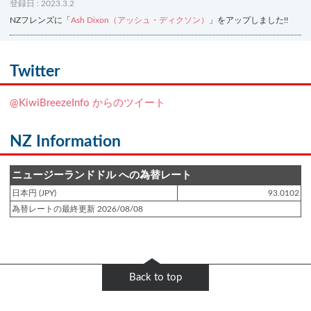
登録日 : 2023.3.2
NZフレンズに「
Ash Dixon（アッシュ・ディクソン）
」をアップしました!!
登録日 : 2021.7.7
NZフレンズに「
Ben Smith（ベン・スミス）
」をアップしました!!
Twitter
登録日 : 2019.4.10
@KiwiBreezeInfo からのツイート
NZクッキングに「
生キャラメルみたい！マヌカバターさつま芋
」をアップし
ました!!
NZ Information
登録日 : 2019.2.28
NZクッキングに「
ニュージーランド産キウイの酢の物
」をアップしました!!
ニュージーランドドル への為替レート
日本円 (JPY)
93.0102
登録日 : 2019.2.4
為替レートの最終更新 2026/08/08
NZクッキングに「
NZ産玉ねぎとキヌアの食べるスープ
」をアップしました!!
登録日 : 2018.11.28
NZクッキングに「
ニュージーランド産パプリカのキヌアサラダ
」をアップし
Back to top
ました!!