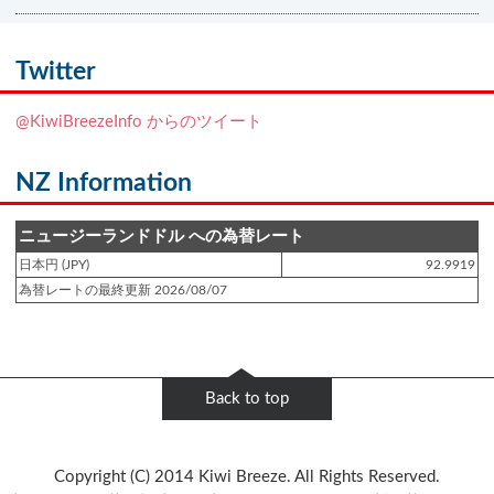
登録日 : 2021.7.7
NZフレンズに「
Ben Smith（ベン・スミス）
」をアップしました!!
Twitter
登録日 : 2019.4.10
@KiwiBreezeInfo からのツイート
NZクッキングに「
生キャラメルみたい！マヌカバターさつま芋
」をアップし
ました!!
NZ Information
登録日 : 2019.2.28
NZクッキングに「
ニュージーランド産キウイの酢の物
」をアップしました!!
ニュージーランドドル への為替レート
日本円 (JPY)
92.9919
登録日 : 2019.2.4
為替レートの最終更新 2026/08/07
NZクッキングに「
NZ産玉ねぎとキヌアの食べるスープ
」をアップしました!!
登録日 : 2018.11.28
NZクッキングに「
ニュージーランド産パプリカのキヌアサラダ
」をアップし
Back to top
ました!!
登録日 : 2018.6.6
Copyright (C) 2014 Kiwi Breeze. All Rights Reserved.
NZフレンズに「
Jane Forrest-Waghorn
」をアップしました!!