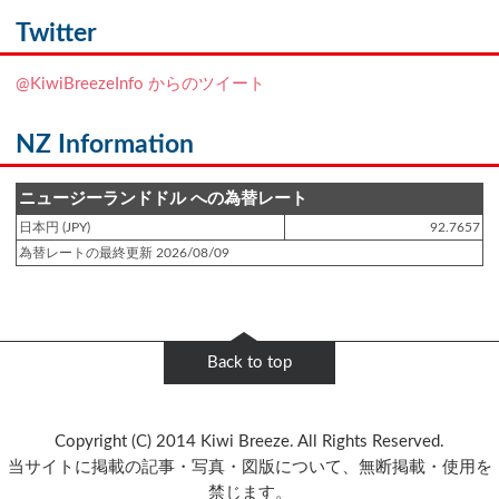
NZフレンズに「
Ben Smith（ベン・スミス）
」をアップしました!!
Twitter
登録日 : 2019.4.10
@KiwiBreezeInfo からのツイート
NZクッキングに「
生キャラメルみたい！マヌカバターさつま芋
」をアップし
ました!!
NZ Information
登録日 : 2019.2.28
NZクッキングに「
ニュージーランド産キウイの酢の物
」をアップしました!!
ニュージーランドドル への為替レート
日本円 (JPY)
92.7657
登録日 : 2019.2.4
為替レートの最終更新 2026/08/09
NZクッキングに「
NZ産玉ねぎとキヌアの食べるスープ
」をアップしました!!
登録日 : 2018.11.28
NZクッキングに「
ニュージーランド産パプリカのキヌアサラダ
」をアップし
Back to top
ました!!
登録日 : 2018.6.6
Copyright (C) 2014 Kiwi Breeze. All Rights Reserved.
NZフレンズに「
Jane Forrest-Waghorn
」をアップしました!!
当サイトに掲載の記事・写真・図版について、無断掲載・使用を
禁じます。
登録日 : 2018.5.8