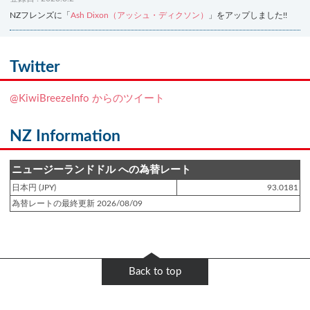
NZフレンズに「
Ash Dixon（アッシュ・ディクソン）
」をアップしました!!
登録日 : 2021.7.7
NZフレンズに「
Ben Smith（ベン・スミス）
」をアップしました!!
Twitter
登録日 : 2019.4.10
@KiwiBreezeInfo からのツイート
NZクッキングに「
生キャラメルみたい！マヌカバターさつま芋
」をアップし
ました!!
NZ Information
登録日 : 2019.2.28
NZクッキングに「
ニュージーランド産キウイの酢の物
」をアップしました!!
ニュージーランドドル への為替レート
日本円 (JPY)
93.0181
登録日 : 2019.2.4
為替レートの最終更新 2026/08/09
NZクッキングに「
NZ産玉ねぎとキヌアの食べるスープ
」をアップしました!!
登録日 : 2018.11.28
NZクッキングに「
ニュージーランド産パプリカのキヌアサラダ
」をアップし
Back to top
ました!!
登録日 : 2018.6.6