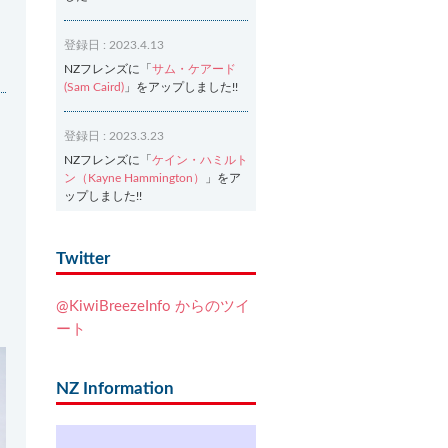
登録日 : 2023.4.13
NZフレンズに「
サム・ケアード
(Sam Caird)
」をアップしました!!
登録日 : 2023.3.23
NZフレンズに「
ケイン・ハミルト
ン（Kayne Hammington）
」をア
ップしました!!
登録日 : 2023.3.2
Twitter
NZフレンズに「
Ash Dixon（アッ
シュ・ディクソン）
」をアップし
@KiwiBreezeInfo からのツイ
ました!!
ート
登録日 : 2021.7.7
NZフレンズに「
Ben Smith（ベ
NZ Information
ン・スミス）
」をアップしまし
た!!