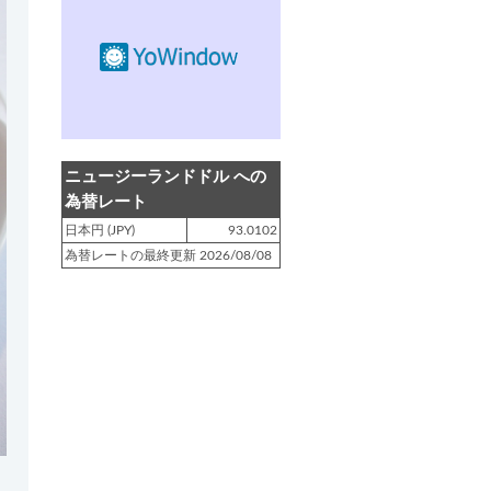
登録日 : 2019.4.10
NZクッキングに「
生キャラメルみ
たい！マヌカバターさつま芋
」を
アップしました!!
登録日 : 2019.2.28
NZクッキングに「
ニュージーラン
ニュージーランドドル への
ド産キウイの酢の物
」をアップし
為替レート
ました!!
日本円 (JPY)
93.0102
為替レートの最終更新 2026/08/08
登録日 : 2019.2.4
NZクッキングに「
NZ産玉ねぎと
キヌアの食べるスープ
」をアップ
しました!!
登録日 : 2018.11.28
NZクッキングに「
ニュージーラン
ド産パプリカのキヌアサラダ
」を
アップしました!!