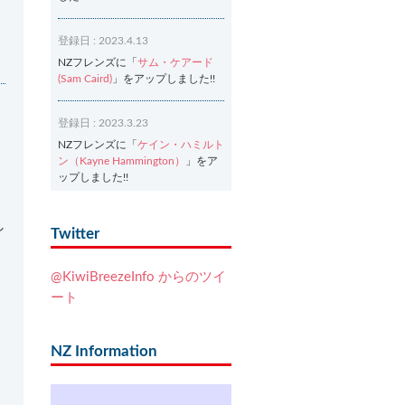
登録日 : 2023.4.13
NZフレンズに「
サム・ケアード
(Sam Caird)
」をアップしました!!
登録日 : 2023.3.23
NZフレンズに「
ケイン・ハミルト
ン（Kayne Hammington）
」をア
ップしました!!
登録日 : 2023.3.2
し
Twitter
NZフレンズに「
Ash Dixon（アッ
シュ・ディクソン）
」をアップし
@KiwiBreezeInfo からのツイ
ました!!
ート
登録日 : 2021.7.7
NZフレンズに「
Ben Smith（ベ
NZ Information
ン・スミス）
」をアップしまし
た!!