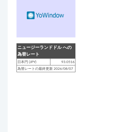
登録日 : 2019.4.10
NZクッキングに「
生キャラメルみ
たい！マヌカバターさつま芋
」を
アップしました!!
登録日 : 2019.2.28
NZクッキングに「
ニュージーラン
ニュージーランドドル への
ド産キウイの酢の物
」をアップし
為替レート
ました!!
日本円 (JPY)
93.0516
為替レートの最終更新 2026/08/07
登録日 : 2019.2.4
NZクッキングに「
NZ産玉ねぎと
キヌアの食べるスープ
」をアップ
しました!!
登録日 : 2018.11.28
NZクッキングに「
ニュージーラン
ド産パプリカのキヌアサラダ
」を
アップしました!!