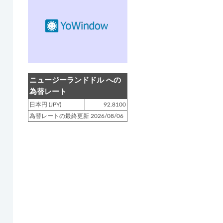
登録日 : 2019.4.10
NZクッキングに「
生キャラメルみ
たい！マヌカバターさつま芋
」を
アップしました!!
登録日 : 2019.2.28
NZクッキングに「
ニュージーラン
ニュージーランドドル への
ド産キウイの酢の物
」をアップし
為替レート
ました!!
日本円 (JPY)
92.8100
為替レートの最終更新 2026/08/06
登録日 : 2019.2.4
NZクッキングに「
NZ産玉ねぎと
キヌアの食べるスープ
」をアップ
しました!!
登録日 : 2018.11.28
NZクッキングに「
ニュージーラン
ド産パプリカのキヌアサラダ
」を
アップしました!!