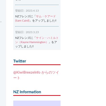
登録日 : 2023.4.13
NZフレンズに「
サム・ケアード
(Sam Caird)
」をアップしました!!
登録日 : 2023.3.23
NZフレンズに「
ケイン・ハミルト
ン（Kayne Hammington）
」をア
ップしました!!
登録日 : 2023.3.2
Twitter
NZフレンズに「
Ash Dixon（アッ
シュ・ディクソン）
」をアップし
@KiwiBreezeInfo からのツイ
ました!!
ート
登録日 : 2021.7.7
NZフレンズに「
Ben Smith（ベ
NZ Information
ン・スミス）
」をアップしまし
た!!