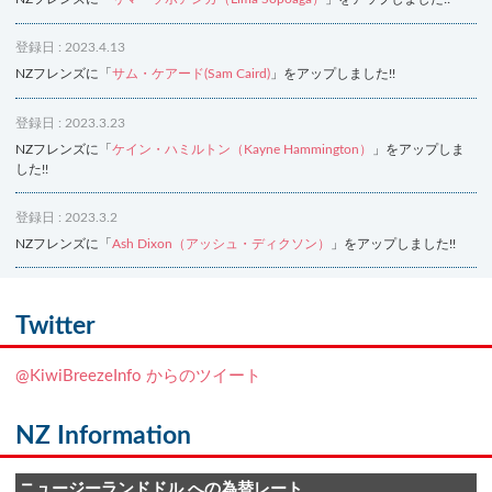
登録日 : 2023.4.13
NZフレンズに「
サム・ケアード(Sam Caird)
」をアップしました!!
登録日 : 2023.3.23
NZフレンズに「
ケイン・ハミルトン（Kayne Hammington）
」をアップしま
した!!
登録日 : 2023.3.2
NZフレンズに「
Ash Dixon（アッシュ・ディクソン）
」をアップしました!!
登録日 : 2021.7.7
NZフレンズに「
Ben Smith（ベン・スミス）
」をアップしました!!
Twitter
登録日 : 2019.4.10
@KiwiBreezeInfo からのツイート
NZクッキングに「
生キャラメルみたい！マヌカバターさつま芋
」をアップし
ました!!
NZ Information
登録日 : 2019.2.28
NZクッキングに「
ニュージーランド産キウイの酢の物
」をアップしました!!
ニュージーランドドル への為替レート