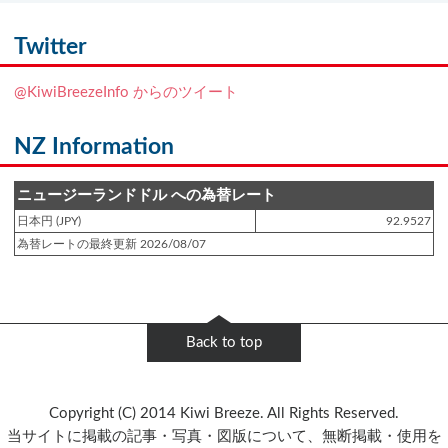
登録日 : 2021.7.7
NZフレンズに「
Ben Smith（ベン・スミス）
」をアップしました!!
Twitter
登録日 : 2019.4.10
@KiwiBreezeInfo からのツイート
NZクッキングに「
生キャラメルみたい！マヌカバターさつま芋
」をアップし
ました!!
NZ Information
登録日 : 2019.2.28
NZクッキングに「
ニュージーランド産キウイの酢の物
」をアップしました!!
ニュージーランドドル への為替レート
日本円 (JPY)
92.9527
登録日 : 2019.2.4
為替レートの最終更新 2026/08/07
NZクッキングに「
NZ産玉ねぎとキヌアの食べるスープ
」をアップしました!!
登録日 : 2018.11.28
NZクッキングに「
ニュージーランド産パプリカのキヌアサラダ
」をアップし
Back to top
ました!!
登録日 : 2018.6.6
Copyright (C) 2014 Kiwi Breeze. All Rights Reserved.
NZフレンズに「
Jane Forrest-Waghorn
」をアップしました!!
当サイトに掲載の記事・写真・図版について、無断掲載・使用を