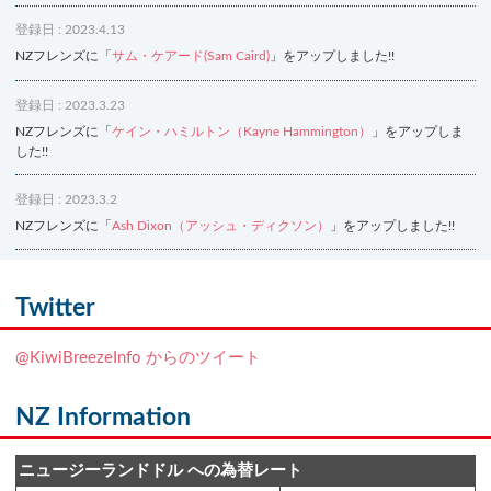
登録日 : 2023.4.13
NZフレンズに「
サム・ケアード(Sam Caird)
」をアップしました!!
登録日 : 2023.3.23
NZフレンズに「
ケイン・ハミルトン（Kayne Hammington）
」をアップしま
した!!
登録日 : 2023.3.2
NZフレンズに「
Ash Dixon（アッシュ・ディクソン）
」をアップしました!!
登録日 : 2021.7.7
NZフレンズに「
Ben Smith（ベン・スミス）
」をアップしました!!
Twitter
登録日 : 2019.4.10
@KiwiBreezeInfo からのツイート
NZクッキングに「
生キャラメルみたい！マヌカバターさつま芋
」をアップし
ました!!
NZ Information
登録日 : 2019.2.28
NZクッキングに「
ニュージーランド産キウイの酢の物
」をアップしました!!
ニュージーランドドル への為替レート