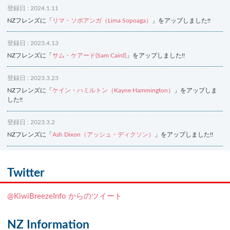
登録日 : 2024.1.11
NZフレンズに「
リマ・ソポアンガ（Lima Sopoaga）
」をアップしました!!
登録日 : 2023.4.13
NZフレンズに「
サム・ケアード(Sam Caird)
」をアップしました!!
登録日 : 2023.3.23
NZフレンズに「
ケイン・ハミルトン（Kayne Hammington）
」をアップしま
した!!
登録日 : 2023.3.2
NZフレンズに「
Ash Dixon（アッシュ・ディクソン）
」をアップしました!!
登録日 : 2021.7.7
NZフレンズに「
Ben Smith（ベン・スミス）
」をアップしました!!
Twitter
登録日 : 2019.4.10
@KiwiBreezeInfo からのツイート
NZクッキングに「
生キャラメルみたい！マヌカバターさつま芋
」をアップし
ました!!
NZ Information