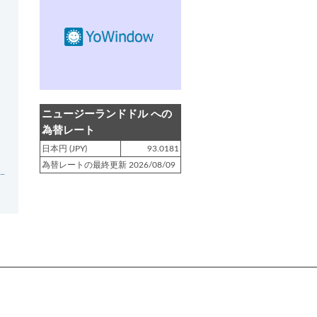
登録日 : 2019.4.10
NZクッキングに「
生キャラメルみ
たい！マヌカバターさつま芋
」を
アップしました!!
登録日 : 2019.2.28
NZクッキングに「
ニュージーラン
ニュージーランドドル への
ド産キウイの酢の物
」をアップし
為替レート
ました!!
日本円 (JPY)
93.0181
為替レートの最終更新 2026/08/09
登録日 : 2019.2.4
NZクッキングに「
NZ産玉ねぎと
キヌアの食べるスープ
」をアップ
しました!!
登録日 : 2018.11.28
NZクッキングに「
ニュージーラン
ド産パプリカのキヌアサラダ
」を
アップしました!!