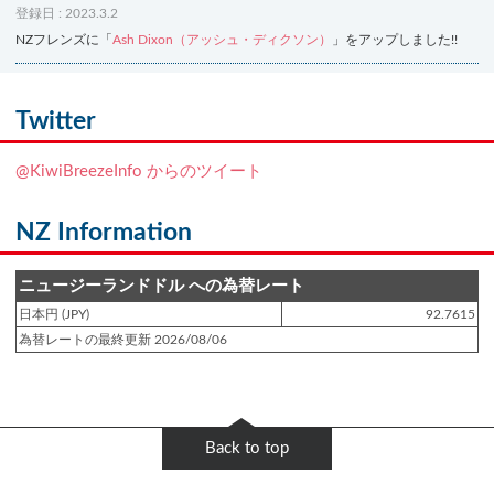
登録日 : 2023.3.2
NZフレンズに「
Ash Dixon（アッシュ・ディクソン）
」をアップしました!!
登録日 : 2021.7.7
NZフレンズに「
Ben Smith（ベン・スミス）
」をアップしました!!
Twitter
登録日 : 2019.4.10
@KiwiBreezeInfo からのツイート
NZクッキングに「
生キャラメルみたい！マヌカバターさつま芋
」をアップし
ました!!
NZ Information
登録日 : 2019.2.28
NZクッキングに「
ニュージーランド産キウイの酢の物
」をアップしました!!
ニュージーランドドル への為替レート
日本円 (JPY)
92.7615
登録日 : 2019.2.4
為替レートの最終更新 2026/08/06
NZクッキングに「
NZ産玉ねぎとキヌアの食べるスープ
」をアップしました!!
登録日 : 2018.11.28
NZクッキングに「
ニュージーランド産パプリカのキヌアサラダ
」をアップし
Back to top
ました!!