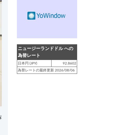
登録日 : 2019.4.10
NZクッキングに「
生キャラメルみ
たい！マヌカバターさつま芋
」を
アップしました!!
登録日 : 2019.2.28
NZクッキングに「
ニュージーラン
ニュージーランドドル への
ド産キウイの酢の物
」をアップし
為替レート
ました!!
日本円 (JPY)
92.8602
為替レートの最終更新 2026/08/06
登録日 : 2019.2.4
NZクッキングに「
NZ産玉ねぎと
キヌアの食べるスープ
」をアップ
しました!!
登録日 : 2018.11.28
NZクッキングに「
ニュージーラン
ド産パプリカのキヌアサラダ
」を
塚
アップしました!!