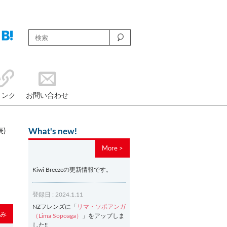
リンク
お問い合わせ
表)
What's new!
More >
Kiwi Breezeの更新情報です。
登録日 : 2024.1.11
NZフレンズに「
リマ・ソポアンガ
み
（Lima Sopoaga）
」をアップしま
した!!