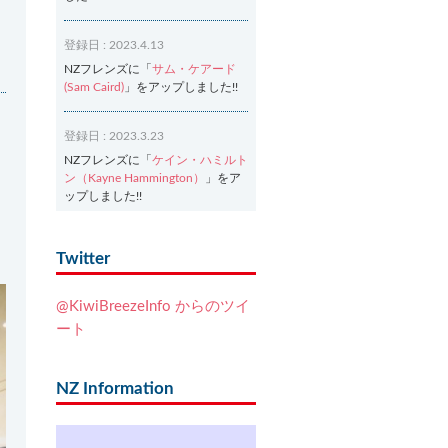
登録日 : 2023.4.13
NZフレンズに「
サム・ケアード
(Sam Caird)
」をアップしました!!
登録日 : 2023.3.23
NZフレンズに「
ケイン・ハミルト
ン（Kayne Hammington）
」をア
ップしました!!
登録日 : 2023.3.2
Twitter
NZフレンズに「
Ash Dixon（アッ
シュ・ディクソン）
」をアップし
@KiwiBreezeInfo からのツイ
ました!!
ート
登録日 : 2021.7.7
NZフレンズに「
Ben Smith（ベ
NZ Information
ン・スミス）
」をアップしまし
た!!