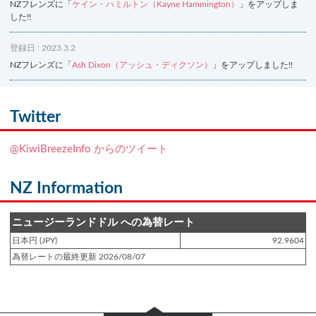
NZフレンズに「
ケイン・ハミルトン（Kayne Hammington）
」をアップしま
した!!
登録日 : 2023.3.2
NZフレンズに「
Ash Dixon（アッシュ・ディクソン）
」をアップしました!!
登録日 : 2021.7.7
NZフレンズに「
Ben Smith（ベン・スミス）
」をアップしました!!
Twitter
登録日 : 2019.4.10
@KiwiBreezeInfo からのツイート
NZクッキングに「
生キャラメルみたい！マヌカバターさつま芋
」をアップし
ました!!
NZ Information
登録日 : 2019.2.28
NZクッキングに「
ニュージーランド産キウイの酢の物
」をアップしました!!
ニュージーランドドル への為替レート
日本円 (JPY)
92.9604
登録日 : 2019.2.4
為替レートの最終更新 2026/08/07
NZクッキングに「
NZ産玉ねぎとキヌアの食べるスープ
」をアップしました!!
登録日 : 2018.11.28