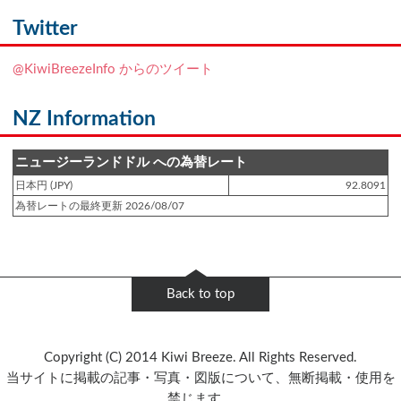
登録日 : 2021.7.7
NZフレンズに「
Ben Smith（ベン・スミス）
」をアップしました!!
Twitter
登録日 : 2019.4.10
@KiwiBreezeInfo からのツイート
NZクッキングに「
生キャラメルみたい！マヌカバターさつま芋
」をアップし
ました!!
NZ Information
登録日 : 2019.2.28
NZクッキングに「
ニュージーランド産キウイの酢の物
」をアップしました!!
ニュージーランドドル への為替レート
日本円 (JPY)
92.8091
登録日 : 2019.2.4
為替レートの最終更新 2026/08/07
NZクッキングに「
NZ産玉ねぎとキヌアの食べるスープ
」をアップしました!!
登録日 : 2018.11.28
NZクッキングに「
ニュージーランド産パプリカのキヌアサラダ
」をアップし
Back to top
ました!!
登録日 : 2018.6.6
Copyright (C) 2014 Kiwi Breeze. All Rights Reserved.
NZフレンズに「
Jane Forrest-Waghorn
」をアップしました!!
当サイトに掲載の記事・写真・図版について、無断掲載・使用を
禁じます。
登録日 : 2018.5.8