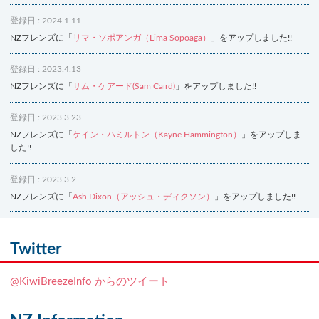
登録日 : 2024.1.11
NZフレンズに「
リマ・ソポアンガ（Lima Sopoaga）
」をアップしました!!
登録日 : 2023.4.13
NZフレンズに「
サム・ケアード(Sam Caird)
」をアップしました!!
登録日 : 2023.3.23
NZフレンズに「
ケイン・ハミルトン（Kayne Hammington）
」をアップしま
した!!
登録日 : 2023.3.2
NZフレンズに「
Ash Dixon（アッシュ・ディクソン）
」をアップしました!!
登録日 : 2021.7.7
NZフレンズに「
Ben Smith（ベン・スミス）
」をアップしました!!
Twitter
登録日 : 2019.4.10
@KiwiBreezeInfo からのツイート
NZクッキングに「
生キャラメルみたい！マヌカバターさつま芋
」をアップし
ました!!