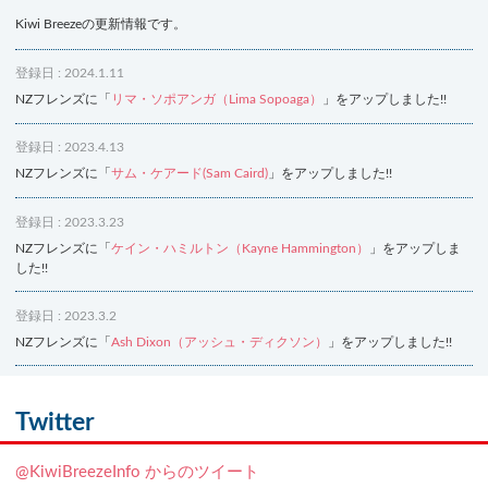
Kiwi Breezeの更新情報です。
登録日 : 2024.1.11
NZフレンズに「
リマ・ソポアンガ（Lima Sopoaga）
」をアップしました!!
登録日 : 2023.4.13
NZフレンズに「
サム・ケアード(Sam Caird)
」をアップしました!!
登録日 : 2023.3.23
NZフレンズに「
ケイン・ハミルトン（Kayne Hammington）
」をアップしま
した!!
登録日 : 2023.3.2
NZフレンズに「
Ash Dixon（アッシュ・ディクソン）
」をアップしました!!
登録日 : 2021.7.7
NZフレンズに「
Ben Smith（ベン・スミス）
」をアップしました!!
Twitter
登録日 : 2019.4.10
@KiwiBreezeInfo からのツイート