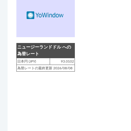
登録日 : 2019.4.10
NZクッキングに「
生キャラメルみ
たい！マヌカバターさつま芋
」を
アップしました!!
登録日 : 2019.2.28
NZクッキングに「
ニュージーラン
ニュージーランドドル への
ド産キウイの酢の物
」をアップし
為替レート
ました!!
日本円 (JPY)
93.0102
為替レートの最終更新 2026/08/08
登録日 : 2019.2.4
NZクッキングに「
NZ産玉ねぎと
キヌアの食べるスープ
」をアップ
しました!!
登録日 : 2018.11.28
NZクッキングに「
ニュージーラン
ド産パプリカのキヌアサラダ
」を
アップしました!!