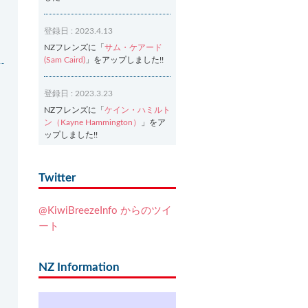
登録日 : 2023.4.13
NZフレンズに「
サム・ケアード
(Sam Caird)
」をアップしました!!
登録日 : 2023.3.23
NZフレンズに「
ケイン・ハミルト
ン（Kayne Hammington）
」をア
ップしました!!
登録日 : 2023.3.2
Twitter
NZフレンズに「
Ash Dixon（アッ
シュ・ディクソン）
」をアップし
@KiwiBreezeInfo からのツイ
ました!!
ート
登録日 : 2021.7.7
NZフレンズに「
Ben Smith（ベ
NZ Information
ン・スミス）
」をアップしまし
た!!