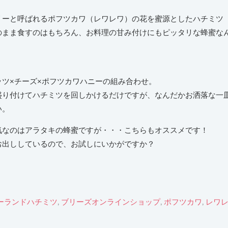
リーと呼ばれるポフツカワ（レワレワ）の花を蜜源としたハチミツ
のまま食すのはもちろん、お料理の甘み付けにもピッタリな蜂蜜な
ツ×チーズ×ポフツカワハニーの組み合わせ。
盛り付けてハチミツを回しかけるだけですが、なんだかお洒落な一
い。
気なのはアラタキの蜂蜜ですが・・・こちらもオススメです！
でお出ししているので、お試しにいかがですか？
ーランドハチミツ
,
ブリーズオンラインショップ
,
ポフツカワ
,
レワ