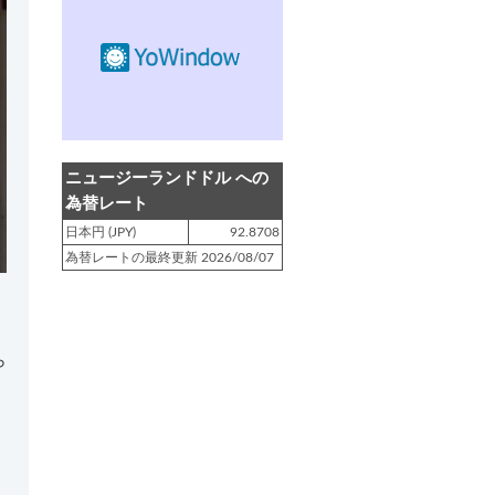
登録日 : 2019.4.10
NZクッキングに「
生キャラメルみ
たい！マヌカバターさつま芋
」を
アップしました!!
登録日 : 2019.2.28
NZクッキングに「
ニュージーラン
ニュージーランドドル への
ド産キウイの酢の物
」をアップし
為替レート
ました!!
日本円 (JPY)
92.8708
為替レートの最終更新 2026/08/07
登録日 : 2019.2.4
NZクッキングに「
NZ産玉ねぎと
キヌアの食べるスープ
」をアップ
しました!!
ら
登録日 : 2018.11.28
NZクッキングに「
ニュージーラン
ド産パプリカのキヌアサラダ
」を
アップしました!!