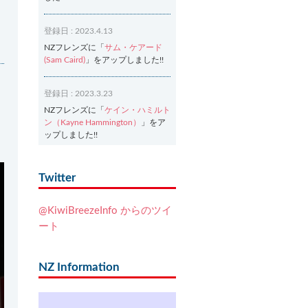
登録日 : 2023.4.13
NZフレンズに「
サム・ケアード
(Sam Caird)
」をアップしました!!
登録日 : 2023.3.23
NZフレンズに「
ケイン・ハミルト
ン（Kayne Hammington）
」をア
ップしました!!
登録日 : 2023.3.2
Twitter
NZフレンズに「
Ash Dixon（アッ
シュ・ディクソン）
」をアップし
@KiwiBreezeInfo からのツイ
ました!!
ート
登録日 : 2021.7.7
NZフレンズに「
Ben Smith（ベ
NZ Information
ン・スミス）
」をアップしまし
た!!