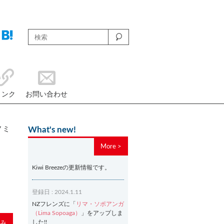
リンク
お問い合わせ
ノミ
What's new!
More >
Kiwi Breezeの更新情報です。
登録日 : 2024.1.11
NZフレンズに「
リマ・ソポアンガ
（Lima Sopoaga）
」をアップしま
した!!
み