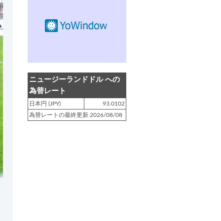
登録日 : 2019.4.10
NZクッキングに「
生キャラメルみ
たい！マヌカバターさつま芋
」を
アップしました!!
登録日 : 2019.2.28
NZクッキングに「
ニュージーラン
ニュージーランドドル への
ド産キウイの酢の物
」をアップし
為替レート
ました!!
日本円 (JPY)
93.0102
為替レートの最終更新 2026/08/08
登録日 : 2019.2.4
NZクッキングに「
NZ産玉ねぎと
キヌアの食べるスープ
」をアップ
しました!!
登録日 : 2018.11.28
NZクッキングに「
ニュージーラン
ド産パプリカのキヌアサラダ
」を
アップしました!!