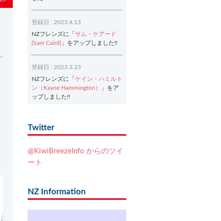
登録日 : 2023.4.13
NZフレンズに「
サム・ケアード
(Sam Caird)
」をアップしました!!
登録日 : 2023.3.23
NZフレンズに「
ケイン・ハミルト
ン（Kayne Hammington）
」をア
ップしました!!
登録日 : 2023.3.2
Twitter
NZフレンズに「
Ash Dixon（アッ
シュ・ディクソン）
」をアップし
@KiwiBreezeInfo からのツイ
ました!!
ート
登録日 : 2021.7.7
NZフレンズに「
Ben Smith（ベ
NZ Information
ン・スミス）
」をアップしまし
た!!