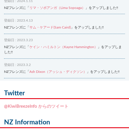
登録日 : 2024.1.11
NZフレンズに「
リマ・ソポアンガ（Lima Sopoaga）
」をアップしました!!
登録日 : 2023.4.13
NZフレンズに「
サム・ケアード(Sam Caird)
」をアップしました!!
登録日 : 2023.3.23
NZフレンズに「
ケイン・ハミルトン（Kayne Hammington）
」をアップしま
した!!
登録日 : 2023.3.2
NZフレンズに「
Ash Dixon（アッシュ・ディクソン）
」をアップしました!!
登録日 : 2021.7.7
NZフレンズに「
Ben Smith（ベン・スミス）
」をアップしました!!
Twitter
登録日 : 2019.4.10
@KiwiBreezeInfo からのツイート
NZクッキングに「
生キャラメルみたい！マヌカバターさつま芋
」をアップし
ました!!
NZ Information
登録日 : 2019.2.28