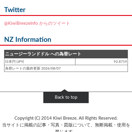
登録日 : 2021.7.7
NZフレンズに「
Ben Smith（ベン・スミス）
」をアップしました!!
Twitter
登録日 : 2019.4.10
@KiwiBreezeInfo からのツイート
NZクッキングに「
生キャラメルみたい！マヌカバターさつま芋
」をアップし
ました!!
NZ Information
登録日 : 2019.2.28
NZクッキングに「
ニュージーランド産キウイの酢の物
」をアップしました!!
ニュージーランドドル への為替レート
日本円 (JPY)
92.8719
登録日 : 2019.2.4
為替レートの最終更新 2026/08/07
NZクッキングに「
NZ産玉ねぎとキヌアの食べるスープ
」をアップしました!!
登録日 : 2018.11.28
NZクッキングに「
ニュージーランド産パプリカのキヌアサラダ
」をアップし
Back to top
ました!!
登録日 : 2018.6.6
Copyright (C) 2014 Kiwi Breeze. All Rights Reserved.
NZフレンズに「
Jane Forrest-Waghorn
」をアップしました!!
当サイトに掲載の記事・写真・図版について、無断掲載・使用を
禁じます。