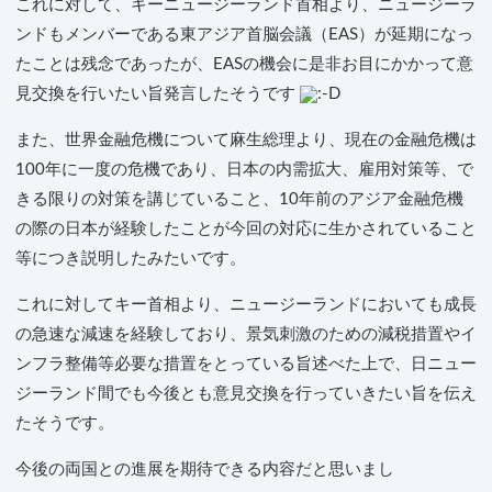
これに対して、キーニュージーランド首相より、ニュージーラ
ンドもメンバーである東アジア首脳会議（EAS）が延期になっ
たことは残念であったが、EASの機会に是非お目にかかって意
見交換を行いたい旨発言したそうです
また、世界金融危機について麻生総理より、現在の金融危機は
100年に一度の危機であり、日本の内需拡大、雇用対策等、で
きる限りの対策を講じていること、10年前のアジア金融危機
の際の日本が経験したことが今回の対応に生かされていること
等につき説明したみたいです。
これに対してキー首相より、ニュージーランドにおいても成長
の急速な減速を経験しており、景気刺激のための減税措置やイ
ンフラ整備等必要な措置をとっている旨述べた上で、日ニュー
ジーランド間でも今後とも意見交換を行っていきたい旨を伝え
たそうです。
今後の両国との進展を期待できる内容だと思いまし