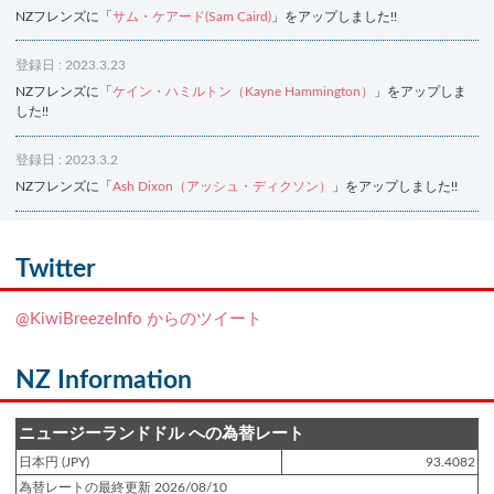
NZフレンズに「
サム・ケアード(Sam Caird)
」をアップしました!!
登録日 : 2023.3.23
NZフレンズに「
ケイン・ハミルトン（Kayne Hammington）
」をアップしま
した!!
登録日 : 2023.3.2
NZフレンズに「
Ash Dixon（アッシュ・ディクソン）
」をアップしました!!
登録日 : 2021.7.7
NZフレンズに「
Ben Smith（ベン・スミス）
」をアップしました!!
Twitter
登録日 : 2019.4.10
@KiwiBreezeInfo からのツイート
NZクッキングに「
生キャラメルみたい！マヌカバターさつま芋
」をアップし
ました!!
NZ Information
登録日 : 2019.2.28
NZクッキングに「
ニュージーランド産キウイの酢の物
」をアップしました!!
ニュージーランドドル への為替レート
日本円 (JPY)
93.4082
登録日 : 2019.2.4
為替レートの最終更新 2026/08/10