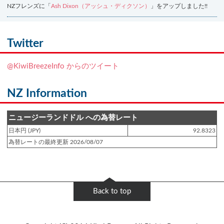
NZフレンズに「
Ash Dixon（アッシュ・ディクソン）
」をアップしました!!
登録日 : 2021.7.7
NZフレンズに「
Ben Smith（ベン・スミス）
」をアップしました!!
Twitter
登録日 : 2019.4.10
@KiwiBreezeInfo からのツイート
NZクッキングに「
生キャラメルみたい！マヌカバターさつま芋
」をアップし
ました!!
NZ Information
登録日 : 2019.2.28
NZクッキングに「
ニュージーランド産キウイの酢の物
」をアップしました!!
ニュージーランドドル への為替レート
日本円 (JPY)
92.8323
登録日 : 2019.2.4
為替レートの最終更新 2026/08/07
NZクッキングに「
NZ産玉ねぎとキヌアの食べるスープ
」をアップしました!!
登録日 : 2018.11.28
NZクッキングに「
ニュージーランド産パプリカのキヌアサラダ
」をアップし
Back to top
ました!!
登録日 : 2018.6.6