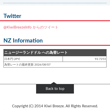
登録日 : 2021.7.7
NZフレンズに「
Ben Smith（ベン・スミス）
」をアップしました!!
Twitter
登録日 : 2019.4.10
@KiwiBreezeInfo からのツイート
NZクッキングに「
生キャラメルみたい！マヌカバターさつま芋
」をアップし
ました!!
NZ Information
登録日 : 2019.2.28
NZクッキングに「
ニュージーランド産キウイの酢の物
」をアップしました!!
ニュージーランドドル への為替レート
日本円 (JPY)
92.7253
登録日 : 2019.2.4
為替レートの最終更新 2026/08/07
NZクッキングに「
NZ産玉ねぎとキヌアの食べるスープ
」をアップしました!!
登録日 : 2018.11.28
NZクッキングに「
ニュージーランド産パプリカのキヌアサラダ
」をアップし
Back to top
ました!!
登録日 : 2018.6.6
Copyright (C) 2014 Kiwi Breeze. All Rights Reserved.
NZフレンズに「
Jane Forrest-Waghorn
」をアップしました!!