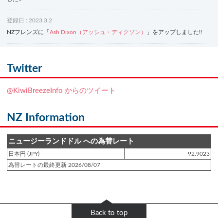
登録日 : 2023.3.2
NZフレンズに「
Ash Dixon（アッシュ・ディクソン）
」をアップしました!!
登録日 : 2021.7.7
NZフレンズに「
Ben Smith（ベン・スミス）
」をアップしました!!
Twitter
登録日 : 2019.4.10
@KiwiBreezeInfo からのツイート
NZクッキングに「
生キャラメルみたい！マヌカバターさつま芋
」をアップし
ました!!
NZ Information
登録日 : 2019.2.28
NZクッキングに「
ニュージーランド産キウイの酢の物
」をアップしました!!
ニュージーランドドル への為替レート
日本円 (JPY)
92.9023
登録日 : 2019.2.4
為替レートの最終更新 2026/08/07
NZクッキングに「
NZ産玉ねぎとキヌアの食べるスープ
」をアップしました!!
登録日 : 2018.11.28
NZクッキングに「
ニュージーランド産パプリカのキヌアサラダ
」をアップし
Back to top
ました!!