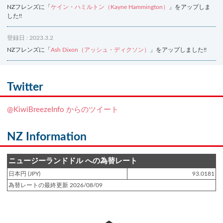
NZフレンズに「
ケイン・ハミルトン（Kayne Hammington）
」をアップしま
した!!
登録日 : 2023.3.2
NZフレンズに「
Ash Dixon（アッシュ・ディクソン）
」をアップしました!!
登録日 : 2021.7.7
NZフレンズに「
Ben Smith（ベン・スミス）
」をアップしました!!
Twitter
登録日 : 2019.4.10
@KiwiBreezeInfo からのツイート
NZクッキングに「
生キャラメルみたい！マヌカバターさつま芋
」をアップし
ました!!
NZ Information
登録日 : 2019.2.28
NZクッキングに「
ニュージーランド産キウイの酢の物
」をアップしました!!
ニュージーランドドル への為替レート
日本円 (JPY)
93.0181
登録日 : 2019.2.4
為替レートの最終更新 2026/08/09
NZクッキングに「
NZ産玉ねぎとキヌアの食べるスープ
」をアップしました!!
登録日 : 2018.11.28