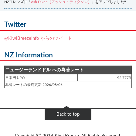
NZフレンズに「
Ash Dixon（アッシュ・ディクソン）
」をアップしました!!
登録日 : 2021.7.7
NZフレンズに「
Ben Smith（ベン・スミス）
」をアップしました!!
Twitter
登録日 : 2019.4.10
@KiwiBreezeInfo からのツイート
NZクッキングに「
生キャラメルみたい！マヌカバターさつま芋
」をアップし
ました!!
NZ Information
登録日 : 2019.2.28
NZクッキングに「
ニュージーランド産キウイの酢の物
」をアップしました!!
ニュージーランドドル への為替レート
日本円 (JPY)
92.7775
登録日 : 2019.2.4
為替レートの最終更新 2026/08/06
NZクッキングに「
NZ産玉ねぎとキヌアの食べるスープ
」をアップしました!!
登録日 : 2018.11.28
NZクッキングに「
ニュージーランド産パプリカのキヌアサラダ
」をアップし
Back to top
ました!!
登録日 : 2018.6.6
Copyright (C) 2014 Kiwi Breeze. All Rights Reserved.