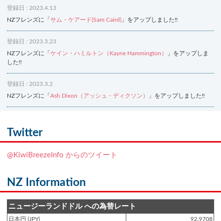
登録日 : 2023.4.13
NZフレンズに「
サム・ケアード(Sam Caird)
」をアップしました!!
登録日 : 2023.3.23
NZフレンズに「
ケイン・ハミルトン（Kayne Hammington）
」をアップしま
した!!
登録日 : 2023.3.2
NZフレンズに「
Ash Dixon（アッシュ・ディクソン）
」をアップしました!!
登録日 : 2021.7.7
NZフレンズに「
Ben Smith（ベン・スミス）
」をアップしました!!
Twitter
登録日 : 2019.4.10
@KiwiBreezeInfo からのツイート
NZクッキングに「
生キャラメルみたい！マヌカバターさつま芋
」をアップし
ました!!
NZ Information
登録日 : 2019.2.28
NZクッキングに「
ニュージーランド産キウイの酢の物
」をアップしました!!
ニュージーランドドル への為替レート
日本円 (JPY)
92.9708