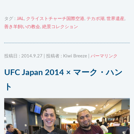
タグ :
JAL
,
クライストチャーチ国際空港
,
テカポ湖
,
世界遺産
,
善き羊飼いの教会
,
絶景コレクション
投稿日 : 2014.9.27 | 投稿者 : Kiwi Breeze |
パーマリンク
UFC Japan 2014 × マーク・ハン
ト