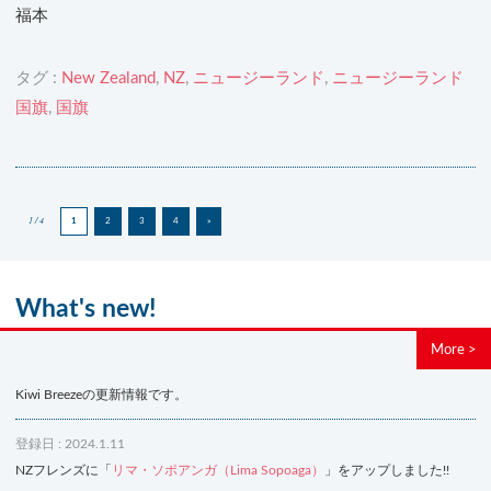
福本
タグ :
New Zealand
,
NZ
,
ニュージーランド
,
ニュージーランド
国旗
,
国旗
1 / 4
1
2
3
4
»
What's new!
More >
Kiwi Breezeの更新情報です。
登録日 : 2024.1.11
NZフレンズに「
リマ・ソポアンガ（Lima Sopoaga）
」をアップしました!!