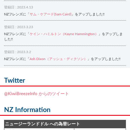
登録日 : 2023.4.13
NZフレンズに「
サム・ケアード(Sam Caird)
」をアップしました!!
登録日 : 2023.3.23
NZフレンズに「
ケイン・ハミルトン（Kayne Hammington）
」をアップしま
した!!
登録日 : 2023.3.2
NZフレンズに「
Ash Dixon（アッシュ・ディクソン）
」をアップしました!!
登録日 : 2021.7.7
NZフレンズに「
Ben Smith（ベン・スミス）
」をアップしました!!
Twitter
登録日 : 2019.4.10
@KiwiBreezeInfo からのツイート
NZクッキングに「
生キャラメルみたい！マヌカバターさつま芋
」をアップし
ました!!
NZ Information
登録日 : 2019.2.28
NZクッキングに「
ニュージーランド産キウイの酢の物
」をアップしました!!
ニュージーランドドル への為替レート