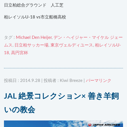
日立柏総合グラウンド 人工芝
柏レイソルU-18 vs市立船橋高校
タグ :
Michael Den Heijer
,
デン・ヘイジャー・マイケル ジェー
ムス
,
日立柏サッカー場
,
東京ヴェルディユース
,
柏レイソルU-
18
,
高円宮杯
投稿日 : 2014.9.28 | 投稿者 : Kiwi Breeze |
パーマリンク
JAL 絶景コレクション× 善き羊飼
いの教会