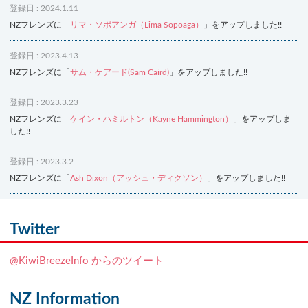
登録日 : 2024.1.11
NZフレンズに「
リマ・ソポアンガ（Lima Sopoaga）
」をアップしました!!
登録日 : 2023.4.13
NZフレンズに「
サム・ケアード(Sam Caird)
」をアップしました!!
登録日 : 2023.3.23
NZフレンズに「
ケイン・ハミルトン（Kayne Hammington）
」をアップしま
した!!
登録日 : 2023.3.2
NZフレンズに「
Ash Dixon（アッシュ・ディクソン）
」をアップしました!!
登録日 : 2021.7.7
NZフレンズに「
Ben Smith（ベン・スミス）
」をアップしました!!
Twitter
登録日 : 2019.4.10
@KiwiBreezeInfo からのツイート
NZクッキングに「
生キャラメルみたい！マヌカバターさつま芋
」をアップし
ました!!
NZ Information