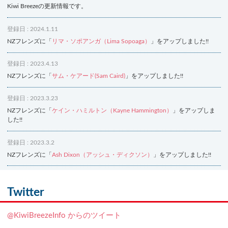
Kiwi Breezeの更新情報です。
登録日 : 2024.1.11
NZフレンズに「
リマ・ソポアンガ（Lima Sopoaga）
」をアップしました!!
登録日 : 2023.4.13
NZフレンズに「
サム・ケアード(Sam Caird)
」をアップしました!!
登録日 : 2023.3.23
NZフレンズに「
ケイン・ハミルトン（Kayne Hammington）
」をアップしま
した!!
登録日 : 2023.3.2
NZフレンズに「
Ash Dixon（アッシュ・ディクソン）
」をアップしました!!
登録日 : 2021.7.7
NZフレンズに「
Ben Smith（ベン・スミス）
」をアップしました!!
Twitter
登録日 : 2019.4.10
@KiwiBreezeInfo からのツイート
NZクッキングに「
生キャラメルみたい！マヌカバターさつま芋
」をアップし