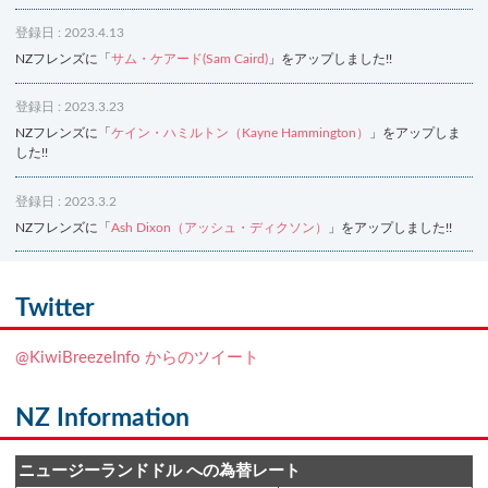
登録日 : 2023.4.13
NZフレンズに「
サム・ケアード(Sam Caird)
」をアップしました!!
登録日 : 2023.3.23
NZフレンズに「
ケイン・ハミルトン（Kayne Hammington）
」をアップしま
した!!
登録日 : 2023.3.2
NZフレンズに「
Ash Dixon（アッシュ・ディクソン）
」をアップしました!!
登録日 : 2021.7.7
NZフレンズに「
Ben Smith（ベン・スミス）
」をアップしました!!
Twitter
登録日 : 2019.4.10
@KiwiBreezeInfo からのツイート
NZクッキングに「
生キャラメルみたい！マヌカバターさつま芋
」をアップし
ました!!
NZ Information
登録日 : 2019.2.28
NZクッキングに「
ニュージーランド産キウイの酢の物
」をアップしました!!
ニュージーランドドル への為替レート