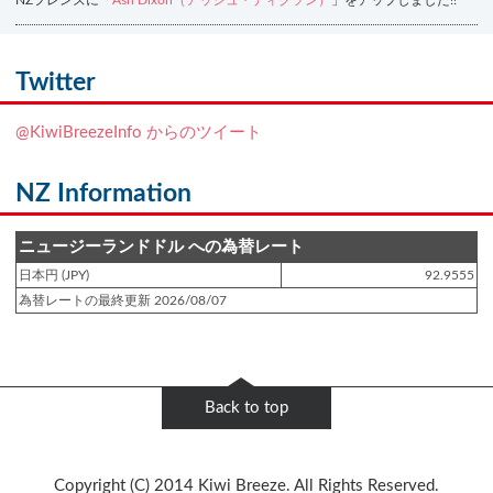
NZフレンズに「
Ash Dixon（アッシュ・ディクソン）
」をアップしました!!
登録日 : 2021.7.7
NZフレンズに「
Ben Smith（ベン・スミス）
」をアップしました!!
Twitter
登録日 : 2019.4.10
@KiwiBreezeInfo からのツイート
NZクッキングに「
生キャラメルみたい！マヌカバターさつま芋
」をアップし
ました!!
NZ Information
登録日 : 2019.2.28
NZクッキングに「
ニュージーランド産キウイの酢の物
」をアップしました!!
ニュージーランドドル への為替レート
日本円 (JPY)
92.9555
登録日 : 2019.2.4
為替レートの最終更新 2026/08/07
NZクッキングに「
NZ産玉ねぎとキヌアの食べるスープ
」をアップしました!!
登録日 : 2018.11.28
NZクッキングに「
ニュージーランド産パプリカのキヌアサラダ
」をアップし
Back to top
ました!!
登録日 : 2018.6.6
Copyright (C) 2014 Kiwi Breeze. All Rights Reserved.
NZフレンズに「
Jane Forrest-Waghorn
」をアップしました!!