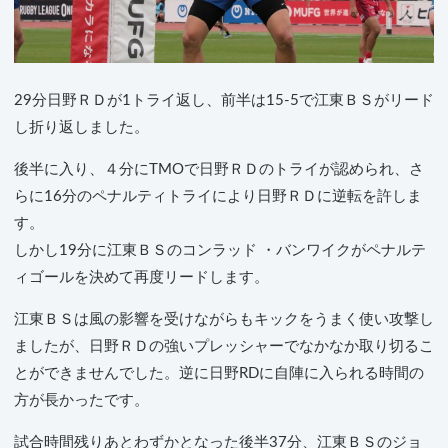
29分日野ＲＤが1トライ返し、前半は15-5で江東ＢＳがリード
し折り返しました。
後半に入り、４分にTMOで日野ＲＤのトライが認められ、さ
らに16分のペナルティトライにより日野ＲＤに逆転を許しま
す。
しかし19分に江東ＢＳのコンラッド ・バンワイクがペナルテ
ィゴールを決めて再度リードします。
江東ＢＳは風の影響を受けながらもキックをうまく使い攻撃し
ましたが、日野ＲＤの強いプレッシャーでなかなか取り切るこ
とができませんでした。逆に日野RDに自陣に入られる時間の
方が長かったです。
試合時間残りあとわずかとなった後半37分、江東ＢＳのジョ