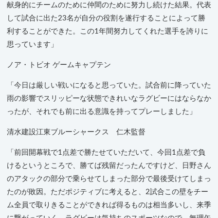
献身的にチームのために仲間のために努力し続けた結果。代表
して試合に出た23名が自分の役割を遂行することによって勝
利することができた。この1年間努力してくれた選手を誇りに
思っています」
ノア・トビオ ゲームキャプテン
「今日は厳しい戦いになると思っていた。試合前に降っていた
雨の影響でスリッピーな状態できれいなラグビーにはならなか
ったが、それでも前に出る意識を持ってプレーしました」
清水建設江東ブルーシャークス 仁木監督
「前回開幕戦で1点差で勝たせていただいて、今回1点差で負
けるというところで、勝てば残留だったんですけど、日野さん
のアタックの部分で乗らせてしまった部分で最後受けてしまっ
たのが敗因。ただポジティブに考えると、2試合この壁をチー
ム全員で取りきることができれば得るものは相当多いし、来季