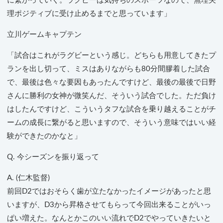
に繋がっていく。ラグビーは気持ちのスポーツなので、無理矢
理ポジティブに受け止めるまでと思っています」
立川ゲームキャプテン
「試合はこれがラグビーという感じ。どちらも用意してきたプ
ランを出し切って、ミスはありながらも80分間膠着した試合
で、最後は色々な要因もあったんですけど、最後の最後で日野
さんに勝利の女神が微笑んだ、そういう試合でした。ただ負け
はしたんですけど、こういうタフな試合を乗り越えることがチ
ームの成長に繋がると思いますので、そういう意味ではいい経
験ができたのかなと」
Q. 今シーズンを振り返って
A. (仁木監督)
前回D2ではおそらく歯が立たなかったイメージがあったと思
いますが、D3から昇格させてもらって今回出来ることがいっ
ぱい増えた。なんとかこのいい流れでD2でやっていきたいと