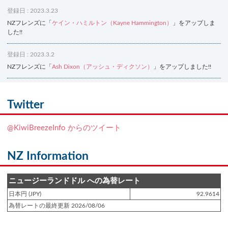
登録日 : 2023.3.23
NZフレンズに「
ケイン・ハミルトン（Kayne Hammington）
」をアップしま
した!!
登録日 : 2023.3.2
NZフレンズに「
Ash Dixon（アッシュ・ディクソン）
」をアップしました!!
登録日 : 2021.7.7
NZフレンズに「
Ben Smith（ベン・スミス）
」をアップしました!!
Twitter
登録日 : 2019.4.10
@KiwiBreezeInfo からのツイート
NZクッキングに「
生キャラメルみたい！マヌカバターさつま芋
」をアップし
ました!!
NZ Information
登録日 : 2019.2.28
NZクッキングに「
ニュージーランド産キウイの酢の物
」をアップしました!!
ニュージーランドドル への為替レート
日本円 (JPY)
92.9614
登録日 : 2019.2.4
為替レートの最終更新 2026/08/06
NZクッキングに「
NZ産玉ねぎとキヌアの食べるスープ
」をアップしました!!