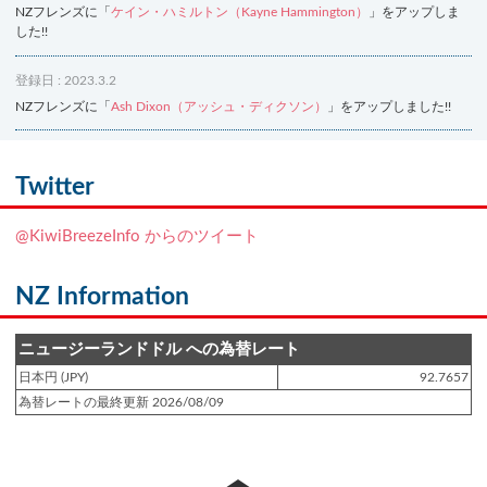
NZフレンズに「
ケイン・ハミルトン（Kayne Hammington）
」をアップしま
した!!
登録日 : 2023.3.2
NZフレンズに「
Ash Dixon（アッシュ・ディクソン）
」をアップしました!!
登録日 : 2021.7.7
NZフレンズに「
Ben Smith（ベン・スミス）
」をアップしました!!
Twitter
登録日 : 2019.4.10
@KiwiBreezeInfo からのツイート
NZクッキングに「
生キャラメルみたい！マヌカバターさつま芋
」をアップし
ました!!
NZ Information
登録日 : 2019.2.28
NZクッキングに「
ニュージーランド産キウイの酢の物
」をアップしました!!
ニュージーランドドル への為替レート
日本円 (JPY)
92.7657
登録日 : 2019.2.4
為替レートの最終更新 2026/08/09
NZクッキングに「
NZ産玉ねぎとキヌアの食べるスープ
」をアップしました!!
登録日 : 2018.11.28