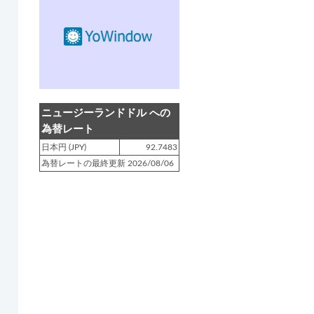
登録日 : 2019.4.10
NZクッキングに「
生キャラメルみ
たい！マヌカバターさつま芋
」を
アップしました!!
登録日 : 2019.2.28
NZクッキングに「
ニュージーラン
ニュージーランドドル への
ド産キウイの酢の物
」をアップし
為替レート
ました!!
日本円 (JPY)
92.7483
為替レートの最終更新 2026/08/06
登録日 : 2019.2.4
NZクッキングに「
NZ産玉ねぎと
キヌアの食べるスープ
」をアップ
しました!!
登録日 : 2018.11.28
NZクッキングに「
ニュージーラン
ド産パプリカのキヌアサラダ
」を
アップしました!!