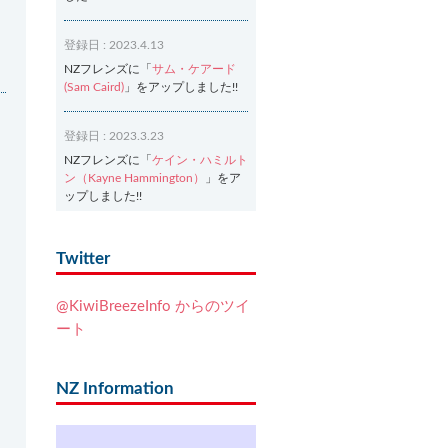
登録日 : 2023.4.13
NZフレンズに「
サム・ケアード
(Sam Caird)
」をアップしました!!
登録日 : 2023.3.23
NZフレンズに「
ケイン・ハミルト
ン（Kayne Hammington）
」をア
ップしました!!
登録日 : 2023.3.2
Twitter
NZフレンズに「
Ash Dixon（アッ
シュ・ディクソン）
」をアップし
@KiwiBreezeInfo からのツイ
ました!!
ート
登録日 : 2021.7.7
NZフレンズに「
Ben Smith（ベ
NZ Information
ン・スミス）
」をアップしまし
た!!