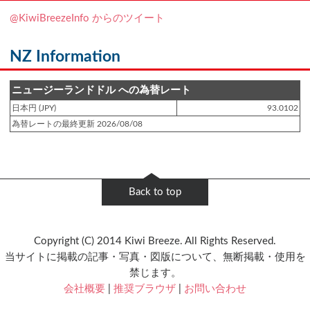
登録日 : 2019.4.10
@KiwiBreezeInfo からのツイート
NZクッキングに「
生キャラメルみたい！マヌカバターさつま芋
」をアップし
ました!!
NZ Information
登録日 : 2019.2.28
NZクッキングに「
ニュージーランド産キウイの酢の物
」をアップしました!!
ニュージーランドドル への為替レート
日本円 (JPY)
93.0102
登録日 : 2019.2.4
為替レートの最終更新 2026/08/08
NZクッキングに「
NZ産玉ねぎとキヌアの食べるスープ
」をアップしました!!
登録日 : 2018.11.28
NZクッキングに「
ニュージーランド産パプリカのキヌアサラダ
」をアップし
Back to top
ました!!
登録日 : 2018.6.6
Copyright (C) 2014 Kiwi Breeze. All Rights Reserved.
NZフレンズに「
Jane Forrest-Waghorn
」をアップしました!!
当サイトに掲載の記事・写真・図版について、無断掲載・使用を
禁じます。
登録日 : 2018.5.8
会社概要
|
推奨ブラウザ
|
お問い合わせ
NZフレンズに「
Clive Jones
」をアップしました!!