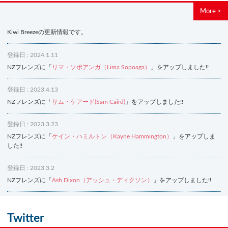
More >
Kiwi Breezeの更新情報です。
登録日 : 2024.1.11
NZフレンズに「
リマ・ソポアンガ（Lima Sopoaga）
」をアップしました!!
登録日 : 2023.4.13
NZフレンズに「
サム・ケアード(Sam Caird)
」をアップしました!!
登録日 : 2023.3.23
NZフレンズに「
ケイン・ハミルトン（Kayne Hammington）
」をアップしま
した!!
登録日 : 2023.3.2
NZフレンズに「
Ash Dixon（アッシュ・ディクソン）
」をアップしました!!
登録日 : 2021.7.7
NZフレンズに「
Ben Smith（ベン・スミス）
」をアップしました!!
Twitter