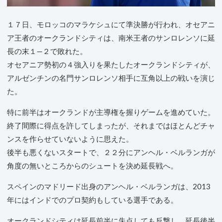
１７日、モロッコのマラケシュにて準決勝が行われ、オセアニ
ア王者のオークランドシティは、南米王者のサンロレンソに延
長の末１―２で敗れた。
オセアニア勢初の４強入りを果たしたオークランドシティが、
アルゼンチンの名門サンロレンソ相手に互角以上の戦いを演じ
た。
特に前半はオークランドが主導権を握りゲームを進めていた。
終了間際に得点を許してしまったが、それまではほとんどチャ
ンスを作らせていないように思えた。
後半も悪くないスタートで、２２分にアンヘル・ベルランガが
角度の無いところからのシュートを決め延長戦へ。
スペインのマドリード出身のアンヘル・ベルランガは、2013
年にはインドでのプロ契約もしている選手である。
オークランドシティは延長前半に失点しても反撃し、延長後半