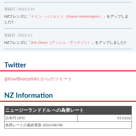
登録日 : 2023.3.23
NZフレンズに「
ケイン・ハミルトン（Kayne Hammington）
」をアップしま
した!!
登録日 : 2023.3.2
NZフレンズに「
Ash Dixon（アッシュ・ディクソン）
」をアップしました!!
登録日 : 2021.7.7
NZフレンズに「
Ben Smith（ベン・スミス）
」をアップしました!!
Twitter
登録日 : 2019.4.10
@KiwiBreezeInfo からのツイート
NZクッキングに「
生キャラメルみたい！マヌカバターさつま芋
」をアップし
ました!!
NZ Information
登録日 : 2019.2.28
NZクッキングに「
ニュージーランド産キウイの酢の物
」をアップしました!!
ニュージーランドドル への為替レート
日本円 (JPY)
93.0102
登録日 : 2019.2.4
為替レートの最終更新 2026/08/08
NZクッキングに「
NZ産玉ねぎとキヌアの食べるスープ
」をアップしました!!