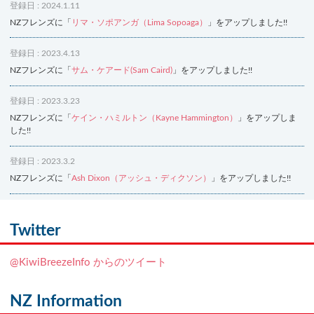
登録日 : 2024.1.11
NZフレンズに「
リマ・ソポアンガ（Lima Sopoaga）
」をアップしました!!
登録日 : 2023.4.13
NZフレンズに「
サム・ケアード(Sam Caird)
」をアップしました!!
登録日 : 2023.3.23
NZフレンズに「
ケイン・ハミルトン（Kayne Hammington）
」をアップしま
した!!
登録日 : 2023.3.2
NZフレンズに「
Ash Dixon（アッシュ・ディクソン）
」をアップしました!!
登録日 : 2021.7.7
NZフレンズに「
Ben Smith（ベン・スミス）
」をアップしました!!
Twitter
登録日 : 2019.4.10
@KiwiBreezeInfo からのツイート
NZクッキングに「
生キャラメルみたい！マヌカバターさつま芋
」をアップし
ました!!
NZ Information