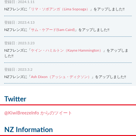
登録日 : 2024.1.11
NZフレンズに「
リマ・ソポアンガ（Lima Sopoaga）
」をアップしました!!
登録日 : 2023.4.13
NZフレンズに「
サム・ケアード(Sam Caird)
」をアップしました!!
登録日 : 2023.3.23
NZフレンズに「
ケイン・ハミルトン（Kayne Hammington）
」をアップしま
した!!
登録日 : 2023.3.2
NZフレンズに「
Ash Dixon（アッシュ・ディクソン）
」をアップしました!!
登録日 : 2021.7.7
NZフレンズに「
Ben Smith（ベン・スミス）
」をアップしました!!
Twitter
登録日 : 2019.4.10
@KiwiBreezeInfo からのツイート
NZクッキングに「
生キャラメルみたい！マヌカバターさつま芋
」をアップし
ました!!
NZ Information