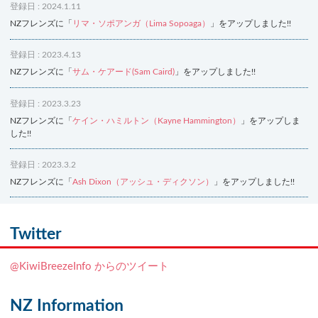
登録日 : 2024.1.11
NZフレンズに「
リマ・ソポアンガ（Lima Sopoaga）
」をアップしました!!
登録日 : 2023.4.13
NZフレンズに「
サム・ケアード(Sam Caird)
」をアップしました!!
登録日 : 2023.3.23
NZフレンズに「
ケイン・ハミルトン（Kayne Hammington）
」をアップしま
した!!
登録日 : 2023.3.2
NZフレンズに「
Ash Dixon（アッシュ・ディクソン）
」をアップしました!!
登録日 : 2021.7.7
NZフレンズに「
Ben Smith（ベン・スミス）
」をアップしました!!
Twitter
登録日 : 2019.4.10
@KiwiBreezeInfo からのツイート
NZクッキングに「
生キャラメルみたい！マヌカバターさつま芋
」をアップし
ました!!
NZ Information