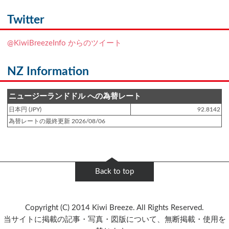
登録日 : 2021.7.7
NZフレンズに「
Ben Smith（ベン・スミス）
」をアップしました!!
Twitter
登録日 : 2019.4.10
@KiwiBreezeInfo からのツイート
NZクッキングに「
生キャラメルみたい！マヌカバターさつま芋
」をアップし
ました!!
NZ Information
登録日 : 2019.2.28
NZクッキングに「
ニュージーランド産キウイの酢の物
」をアップしました!!
ニュージーランドドル への為替レート
日本円 (JPY)
92.8142
登録日 : 2019.2.4
為替レートの最終更新 2026/08/06
NZクッキングに「
NZ産玉ねぎとキヌアの食べるスープ
」をアップしました!!
登録日 : 2018.11.28
NZクッキングに「
ニュージーランド産パプリカのキヌアサラダ
」をアップし
Back to top
ました!!
登録日 : 2018.6.6
Copyright (C) 2014 Kiwi Breeze. All Rights Reserved.
NZフレンズに「
Jane Forrest-Waghorn
」をアップしました!!
当サイトに掲載の記事・写真・図版について、無断掲載・使用を