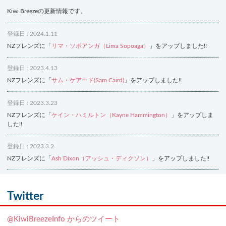
Kiwi Breezeの更新情報です。
登録日 : 2024.1.11
NZフレンズに「
リマ・ソポアンガ（Lima Sopoaga）
」をアップしました!!
登録日 : 2023.4.13
NZフレンズに「
サム・ケアード(Sam Caird)
」をアップしました!!
登録日 : 2023.3.23
NZフレンズに「
ケイン・ハミルトン（Kayne Hammington）
」をアップしま
した!!
登録日 : 2023.3.2
NZフレンズに「
Ash Dixon（アッシュ・ディクソン）
」をアップしました!!
登録日 : 2021.7.7
NZフレンズに「
Ben Smith（ベン・スミス）
」をアップしました!!
Twitter
登録日 : 2019.4.10
@KiwiBreezeInfo からのツイート