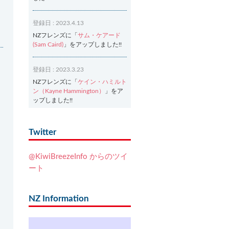
登録日 : 2023.4.13
NZフレンズに「
サム・ケアード
(Sam Caird)
」をアップしました!!
登録日 : 2023.3.23
NZフレンズに「
ケイン・ハミルト
ン（Kayne Hammington）
」をア
ップしました!!
登録日 : 2023.3.2
Twitter
NZフレンズに「
Ash Dixon（アッ
シュ・ディクソン）
」をアップし
@KiwiBreezeInfo からのツイ
ました!!
ート
登録日 : 2021.7.7
NZフレンズに「
Ben Smith（ベ
NZ Information
ン・スミス）
」をアップしまし
た!!