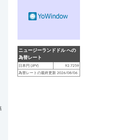
登録日 : 2019.4.10
NZクッキングに「
生キャラメルみ
たい！マヌカバターさつま芋
」を
アップしました!!
登録日 : 2019.2.28
NZクッキングに「
ニュージーラン
ニュージーランドドル への
ド産キウイの酢の物
」をアップし
為替レート
ました!!
日本円 (JPY)
92.7259
為替レートの最終更新 2026/08/06
登録日 : 2019.2.4
NZクッキングに「
NZ産玉ねぎと
キヌアの食べるスープ
」をアップ
しました!!
登録日 : 2018.11.28
蒸
NZクッキングに「
ニュージーラン
ド産パプリカのキヌアサラダ
」を
アップしました!!